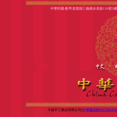
中華民國‧臺灣‧苗栗縣三義鄉水美路116號3樓
今福手工藝品有限公司(
中華藝品館FACEBOO